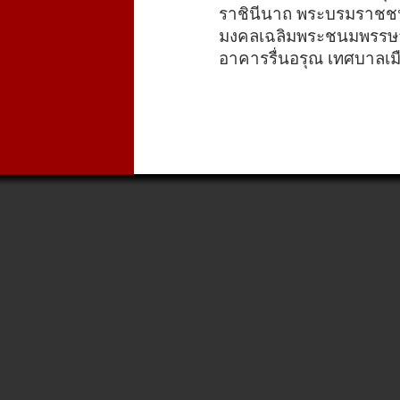
ราชินีนาถ พระบรมราชชน
มงคลเฉลิมพระชนมพรรษ
อาคารรื่นอรุณ เทศบาลเม