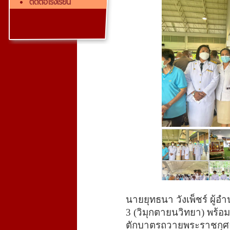
ติดต่อโรงเรียน
นายยุทธนา วังเพ็ชร์ ผู
3 (วิมุกตายนวิทยา) พร้อ
ตักบาตรถวายพระราชกุศลแ