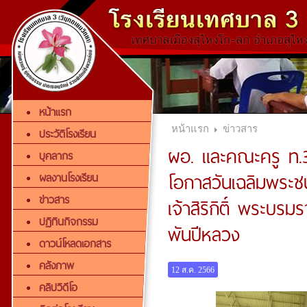
หน้าแรก
หน้าแรก
ข่าวสาร
ประวัติโรงเรียน
ผอ. และคณะครู ท.3
บุคลากร
โอกาสวันเฉลิมพระ
ผลงานโรงเรียน
ข่าวสาร
เจ้าสิริกิติ์ พระบ
ปฏิทินกิจกรรม
พันปีหลวง
ดาวน์โหลดเอกสาร
คลังภาพ
12 ส.ค. 2566
คลิปวิดีโอ